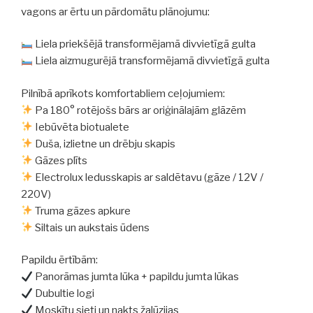
vagons ar ērtu un pārdomātu plānojumu:
Liela priekšējā transformējamā divvietīgā gulta
Liela aizmugurējā transformējamā divvietīgā gulta
Pilnībā aprīkots komfortabliem ceļojumiem:
Pa 180° rotējošs bārs ar oriģinālajām glāzēm
Iebūvēta biotualete
Duša, izlietne un drēbju skapis
Gāzes plīts
Electrolux ledusskapis ar saldētavu (gāze / 12V /
220V)
Truma gāzes apkure
Siltais un aukstais ūdens
Papildu ērtībām:
Panorāmas jumta lūka + papildu jumta lūkas
Dubultie logi
Moskītu sieti un nakts žalūzijas