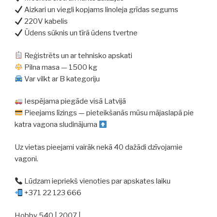
Aizkari un viegli kopjams linoleja grīdas segums
220V kabelis
Ūdens sūknis un tīrā ūdens tvertne
Reģistrēts un ar tehnisko apskati
Pilna masa — 1500 kg
Var vilkt ar B kategoriju
Iespējama piegāde visā Latvijā
Pieejams līzings — pieteikšanās mūsu mājaslapā pie
katra vagona sludinājuma
Uz vietas pieejami vairāk nekā 40 dažādi dzīvojamie
vagoni.
Lūdzam iepriekš vienoties par apskates laiku
+371 22 123 666
Hobby 540 | 2007 |