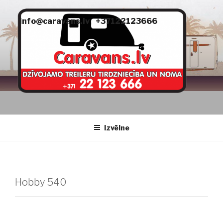
Doties
uz
info@caravans.lv
+37122123666
saturu
CARAVANS
dzīvojamie treileri
Izvēlne
Hobby 540