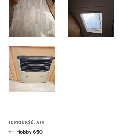
Ziņu
IEPRIEKŠĒJAIS
Iepriekšējā
izvēlne
ziņa:
Hobby 650