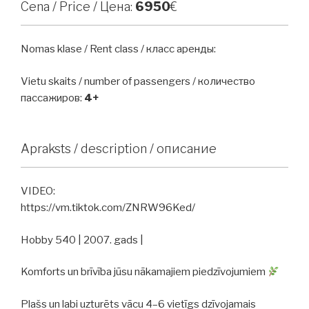
Cena / Price / Цена:
6950
€
Nomas klase / Rent class / класс аренды:
Vietu skaits / number of passengers / количество
пассажиров:
4+
Apraksts / description / описание
VIDEO:
https://vm.tiktok.com/ZNRW96Ked/
Hobby 540 | 2007. gads |
Komforts un brīvība jūsu nākamajiem piedzīvojumiem
Plašs un labi uzturēts vācu 4–6 vietīgs dzīvojamais