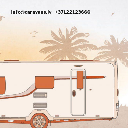
info@caravans.lv
+37122123666