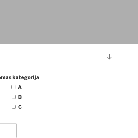
RITINIET
LEJĀ
UZ
mas kategorija
SATURU
A
B
C