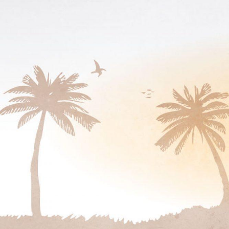
Doties
uz
saturu