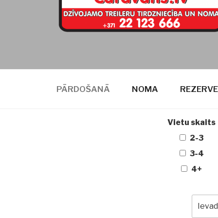
CARAVANS
dzīvojamie treileri
PĀRDOŠANĀ
NOMA
REZERVE
Vietu skaits
2-3
3-4
4+