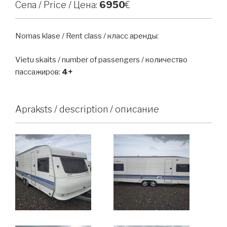
Cena / Price / Цена:
6950
€
Nomas klase / Rent class / класс аренды:
Vietu skaits / number of passengers / количество
пассажиров:
4+
Apraksts / description / описание