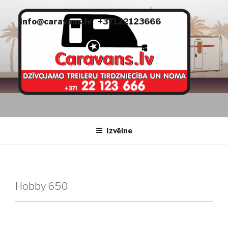
Doties
uz
info@caravans.lv
+37122123666
saturu
CARAVANS
dzīvojamie treileri
Izvēlne
Hobby 650