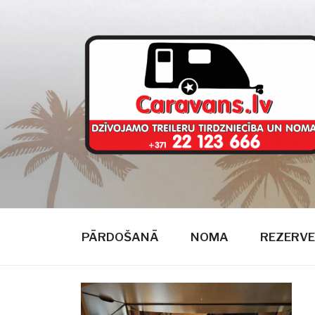
Doties
uz
saturu
CARAVANS
dzīvojamie treileri
PĀRDOŠANĀ
NOMA
REZERVE