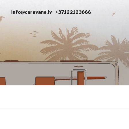
info@caravans.lv
+37122123666