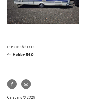
Ziņu
IEPRIEKŠĒJAIS
Iepriekšējā
izvēlne
ziņa:
Hobby 540
Facebook
Email
Caravans © 2026