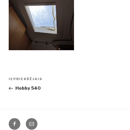
Ziņu
IEPRIEKŠĒJAIS
Iepriekšējā
izvēlne
ziņa:
Hobby 540
Facebook
Email