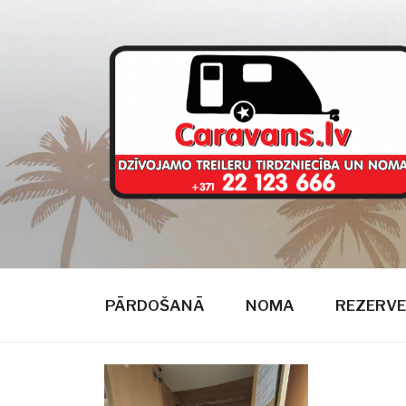
Doties
uz
saturu
CARAVANS
dzīvojamie treileri
PĀRDOŠANĀ
NOMA
REZERVE