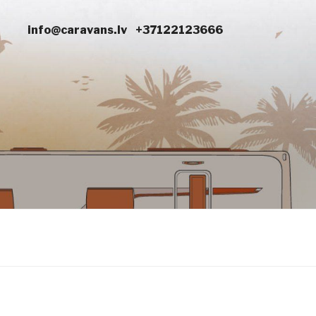
info@caravans.lv
+37122123666