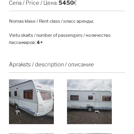
Cena / Price / Цена:
5450
€
Nomas klase / Rent class / класс аренды:
Vietu skaits / number of passengers / количество
пассажиров:
4+
Apraksts / description / описание