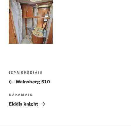
Ziņu
IEPRIEKŠĒJAIS
Iepriekšējā
izvēlne
ziņa:
Weinsberg 510
NĀKAMAIS
Nākamā
ziņa
Elddis knight