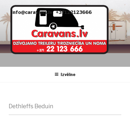
Doties
uz
info@caravans.lv
+37122123666
saturu
CARAVANS
dzīvojamie treileri
Izvēlne
Dethleffs Beduin