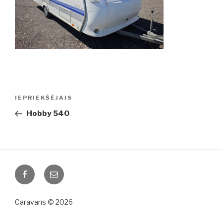
Ziņu
IEPRIEKŠĒJAIS
Iepriekšējā
izvēlne
ziņa:
Hobby 540
Facebook
Email
Caravans © 2026