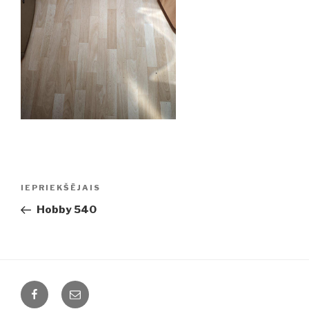
Ziņu
IEPRIEKŠĒJAIS
Iepriekšējā
izvēlne
ziņa:
Hobby 540
Facebook
Email