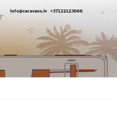
info@caravans.lv
+37122123666