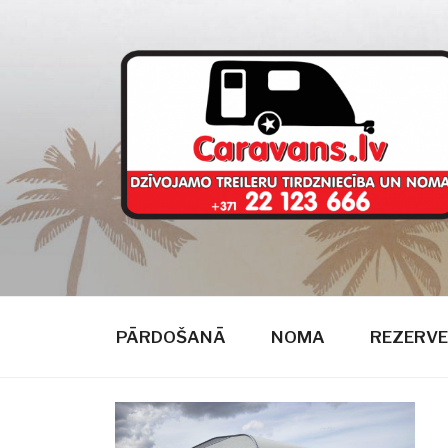
Doties
uz
saturu
CARAVANS
dzīvojamie treileri
PĀRDOŠANĀ
NOMA
REZERVE