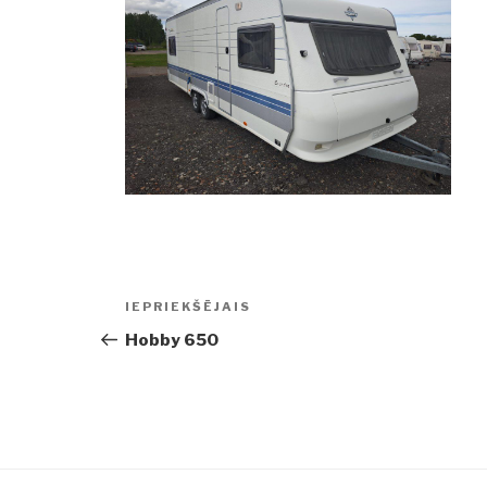
Ziņu
IEPRIEKŠĒJAIS
Iepriekšējā
izvēlne
ziņa:
Hobby 650