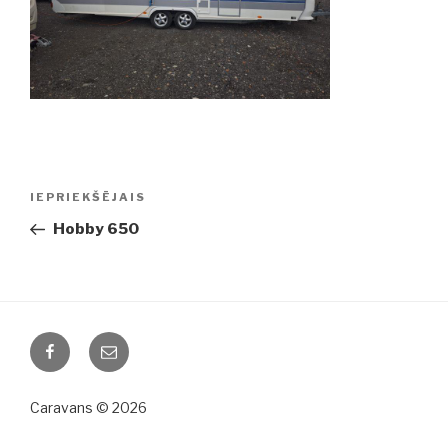
Ziņu
IEPRIEKŠĒJAIS
Iepriekšējā
izvēlne
ziņa:
Hobby 650
Facebook
Email
Caravans © 2026