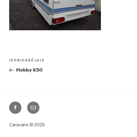
Ziņu
IEPRIEKŠĒJAIS
Iepriekšējā
izvēlne
ziņa:
Hobby 650
Facebook
Email
Caravans © 2026