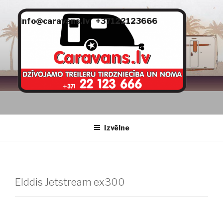
Doties
uz
info@caravans.lv
+37122123666
saturu
CARAVANS
dzīvojamie treileri
Izvēlne
Elddis Jetstream ex300