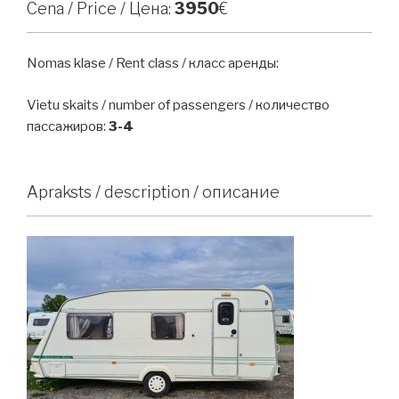
Cena / Price / Цена:
3950
€
Nomas klase / Rent class / класс аренды:
Vietu skaits / number of passengers / количество
пассажиров:
3-4
Apraksts / description / описание