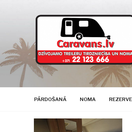
Doties
uz
saturu
CARAVANS
dzīvojamie treileri
PĀRDOŠANĀ
NOMA
REZERVE