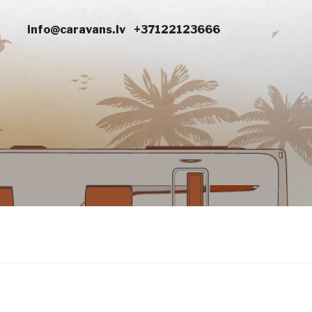
info@caravans.lv
+37122123666