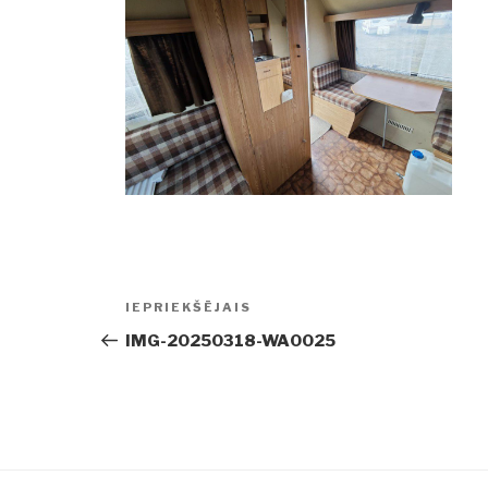
Ziņu
IEPRIEKŠĒJAIS
Iepriekšējā
izvēlne
ziņa:
IMG-20250318-WA0025