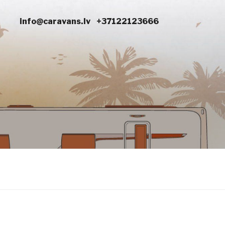
info@caravans.lv
+37122123666