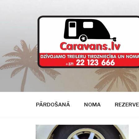
Doties
uz
saturu
CARAVANS
dzīvojamie treileri
PĀRDOŠANĀ
NOMA
REZERVE