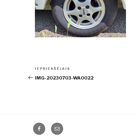
Ziņu
IEPRIEKŠĒJAIS
Iepriekšējā
izvēlne
ziņa:
IMG-20230703-WA0022
Facebook
Email