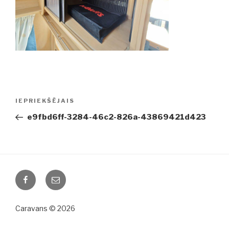
Ziņu
IEPRIEKŠĒJAIS
Iepriekšējā
izvēlne
ziņa:
e9fbd6ff-3284-46c2-826a-43869421d423
Facebook
Email
Caravans © 2026