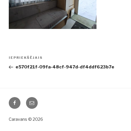
Ziņu
IEPRIEKŠĒJAIS
Iepriekšējā
izvēlne
ziņa:
e570f21f-09fa-48cf-947d-df4ddf623b7e
Facebook
Email
Caravans © 2026