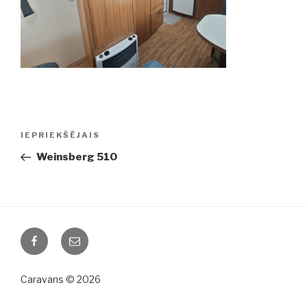
Ziņu
IEPRIEKŠĒJAIS
Iepriekšējā
izvēlne
ziņa:
Weinsberg 510
Facebook
Email
Caravans © 2026