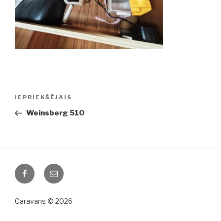
Ziņu
IEPRIEKŠĒJAIS
Iepriekšējā
izvēlne
ziņa:
Weinsberg 510
Facebook
Email
Caravans © 2026