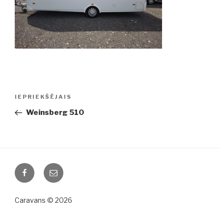
Ziņu
IEPRIEKŠĒJAIS
Iepriekšējā
izvēlne
ziņa:
Weinsberg 510
Facebook
Email
Caravans © 2026