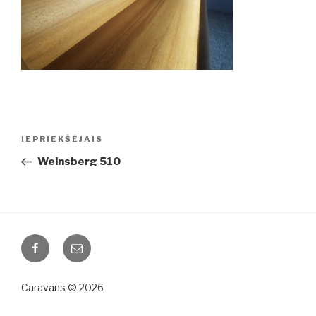
Ziņu
IEPRIEKŠĒJAIS
Iepriekšējā
izvēlne
ziņa:
Weinsberg 510
Facebook
Email
Caravans © 2026