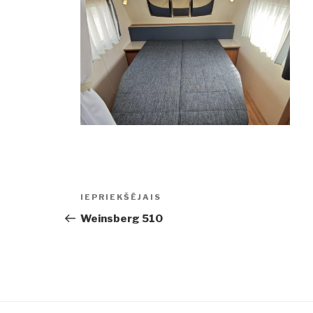
Ziņu
IEPRIEKŠĒJAIS
Iepriekšējā
izvēlne
ziņa:
Weinsberg 510