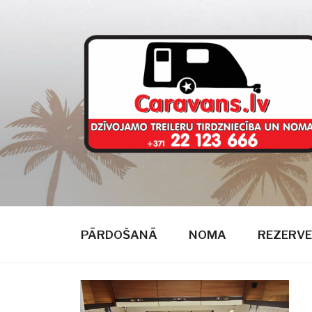
Doties
uz
saturu
CARAVANS
dzīvojamie treileri
PĀRDOŠANĀ
NOMA
REZERVE