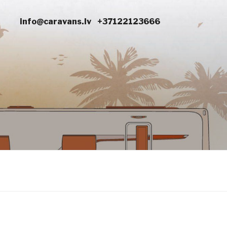
info@caravans.lv
+37122123666