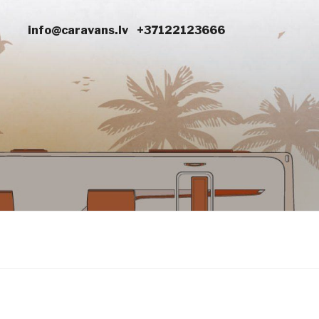
info@caravans.lv
+37122123666