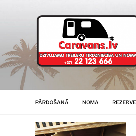
Doties
uz
saturu
CARAVANS
dzīvojamie treileri
PĀRDOŠANĀ
NOMA
REZERVE