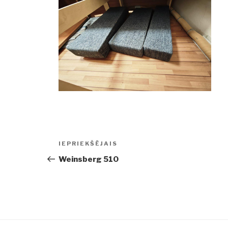
Ziņu
IEPRIEKŠĒJAIS
Iepriekšējā
izvēlne
ziņa:
Weinsberg 510