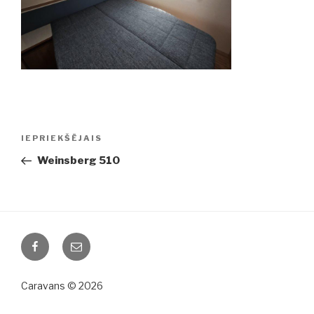
Ziņu
IEPRIEKŠĒJAIS
Iepriekšējā
izvēlne
ziņa:
Weinsberg 510
Facebook
Email
Caravans © 2026