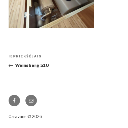
Ziņu
IEPRIEKŠĒJAIS
Iepriekšējā
izvēlne
ziņa:
Weinsberg 510
Facebook
Email
Caravans © 2026