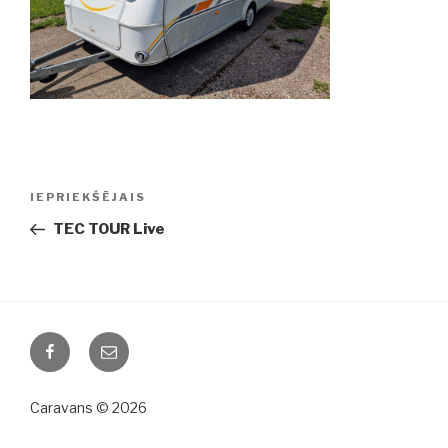
Ziņu
IEPRIEKŠĒJAIS
Iepriekšējā
izvēlne
ziņa:
TEC TOUR Live
Facebook
Email
Caravans © 2026