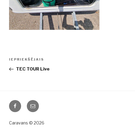
Ziņu
IEPRIEKŠĒJAIS
Iepriekšējā
izvēlne
ziņa:
TEC TOUR Live
Facebook
Email
Caravans © 2026