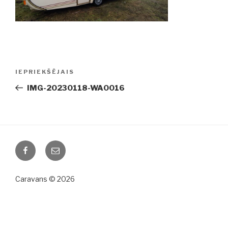
Ziņu
IEPRIEKŠĒJAIS
Iepriekšējā
izvēlne
ziņa:
IMG-20230118-WA0016
Facebook
Email
Caravans © 2026