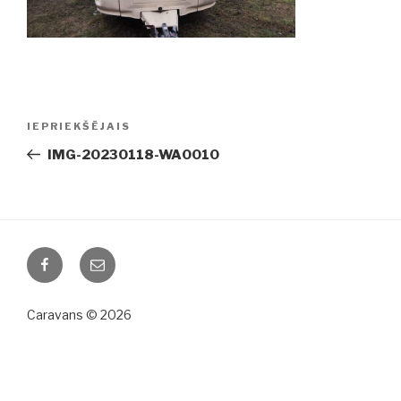
Ziņu
IEPRIEKŠĒJAIS
Iepriekšējā
izvēlne
ziņa:
IMG-20230118-WA0010
Facebook
Email
Caravans © 2026