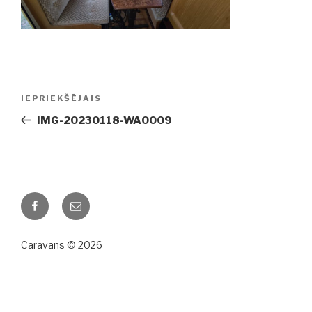
Ziņu
IEPRIEKŠĒJAIS
Iepriekšējā
izvēlne
ziņa:
IMG-20230118-WA0009
Facebook
Email
Caravans © 2026