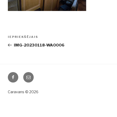
Ziņu
IEPRIEKŠĒJAIS
Iepriekšējā
izvēlne
ziņa:
IMG-20230118-WA0006
Facebook
Email
Caravans © 2026