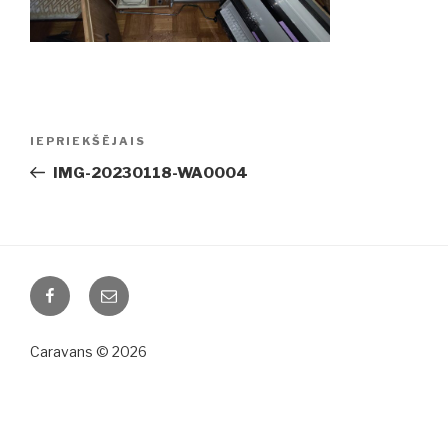
Ziņu
IEPRIEKŠĒJAIS
Iepriekšējā
izvēlne
ziņa:
IMG-20230118-WA0004
Facebook
Email
Caravans © 2026