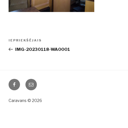
Ziņu
IEPRIEKŠĒJAIS
Iepriekšējā
izvēlne
ziņa:
IMG-20230118-WA0001
Facebook
Email
Caravans © 2026