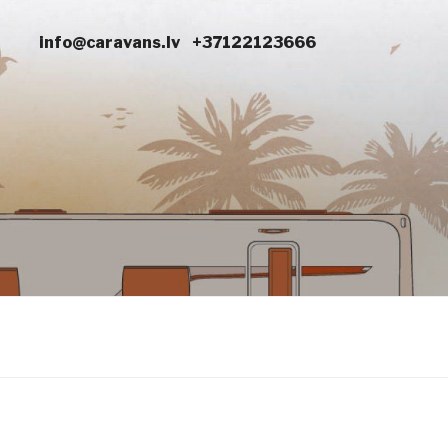
info@caravans.lv
+37122123666