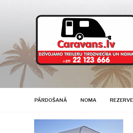
Doties
uz
saturu
CARAVANS
dzīvojamie treileri
PĀRDOŠANĀ
NOMA
REZERVE