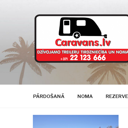
Doties
uz
saturu
CARAVANS
dzīvojamie treileri
PĀRDOŠANĀ
NOMA
REZERVE