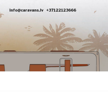
info@caravans.lv
+37122123666