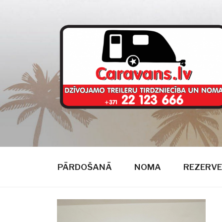
Doties
uz
saturu
CARAVANS
dzīvojamie treileri
PĀRDOŠANĀ
NOMA
REZERVE