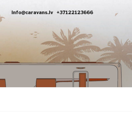
info@caravans.lv
+37122123666