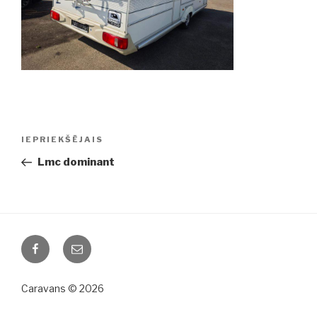
Ziņu
IEPRIEKŠĒJAIS
Iepriekšējā
izvēlne
ziņa:
Lmc dominant
Facebook
Email
Caravans © 2026