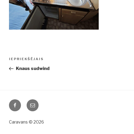
Ziņu
IEPRIEKŠĒJAIS
Iepriekšējā
izvēlne
ziņa:
Knaus sudwind
Facebook
Email
Caravans © 2026