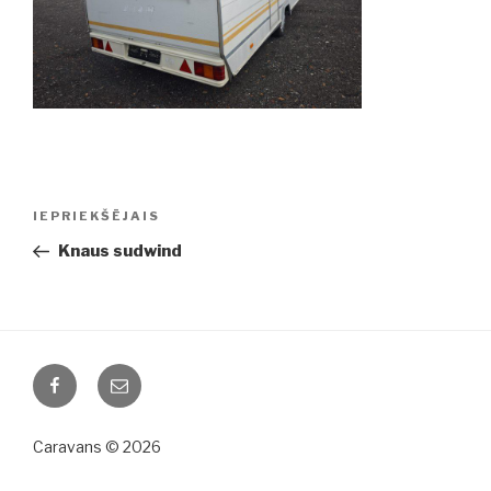
Ziņu
IEPRIEKŠĒJAIS
Iepriekšējā
izvēlne
ziņa:
Knaus sudwind
Facebook
Email
Caravans © 2026