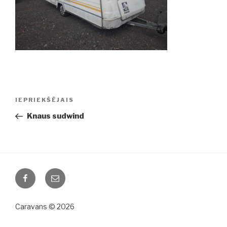
Ziņu
IEPRIEKŠĒJAIS
Iepriekšējā
izvēlne
ziņa:
Knaus sudwind
Facebook
Email
Caravans © 2026