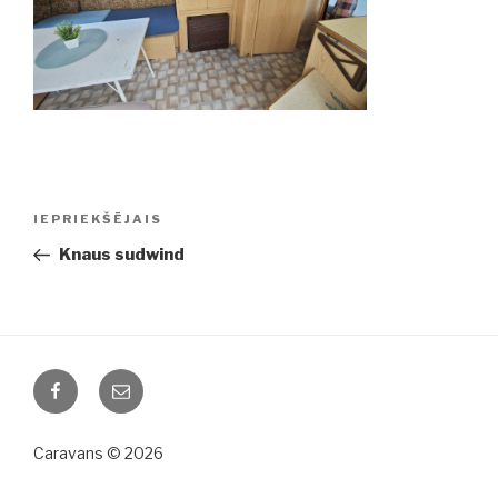
Ziņu
IEPRIEKŠĒJAIS
Iepriekšējā
izvēlne
ziņa:
Knaus sudwind
Facebook
Email
Caravans © 2026