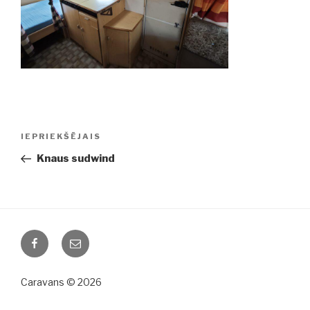
Ziņu
IEPRIEKŠĒJAIS
Iepriekšējā
izvēlne
ziņa:
Knaus sudwind
Facebook
Email
Caravans © 2026