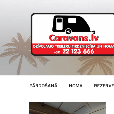
Doties
uz
saturu
CARAVANS
dzīvojamie treileri
PĀRDOŠANĀ
NOMA
REZERVE