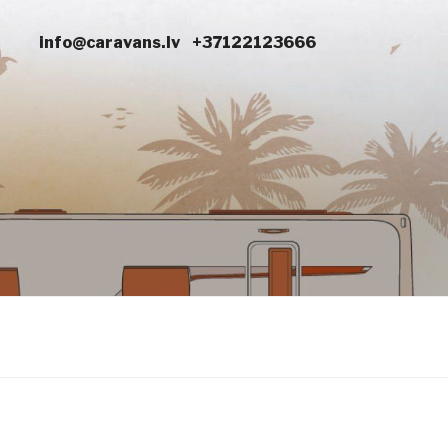
info@caravans.lv
+37122123666