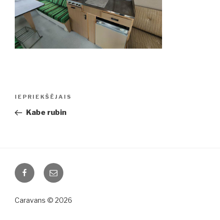
Ziņu
IEPRIEKŠĒJAIS
Iepriekšējā
izvēlne
ziņa:
Kabe rubin
Facebook
Email
Caravans © 2026