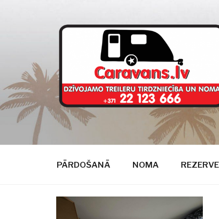
Doties
uz
saturu
CARAVANS
dzīvojamie treileri
PĀRDOŠANĀ
NOMA
REZERVE