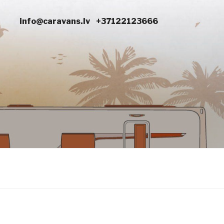
info@caravans.lv
+37122123666