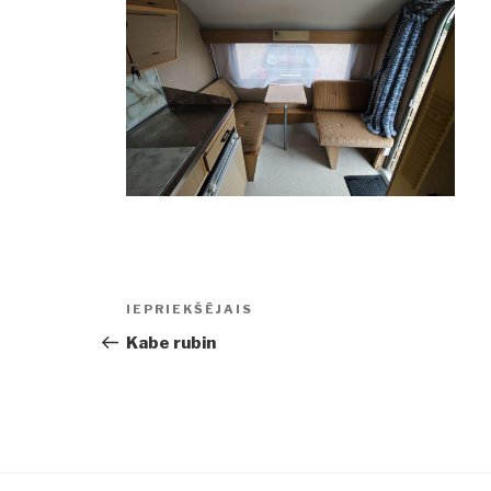
Ziņu
IEPRIEKŠĒJAIS
Iepriekšējā
izvēlne
ziņa:
Kabe rubin