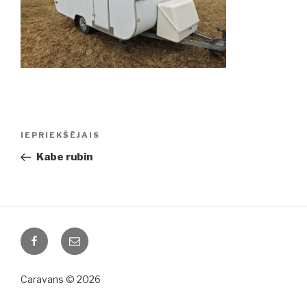
Ziņu
IEPRIEKŠĒJAIS
Iepriekšējā
izvēlne
ziņa:
Kabe rubin
Facebook
Email
Caravans © 2026