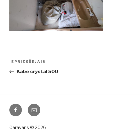
Ziņu
IEPRIEKŠĒJAIS
Iepriekšējā
izvēlne
ziņa:
Kabe crystal 500
Facebook
Email
Caravans © 2026