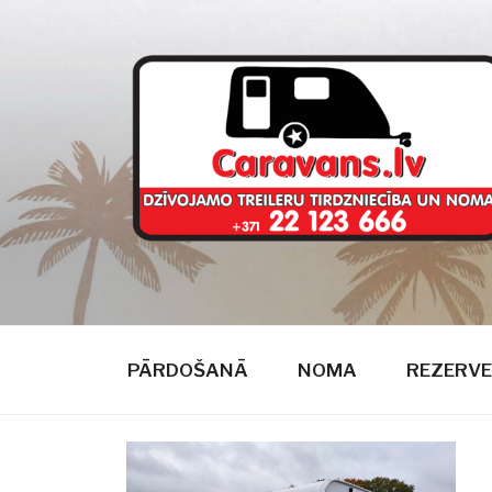
Doties
uz
saturu
CARAVANS
dzīvojamie treileri
PĀRDOŠANĀ
NOMA
REZERVE