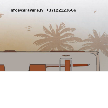
info@caravans.lv
+37122123666