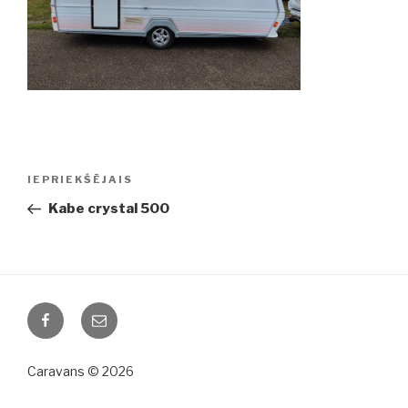
Ziņu
IEPRIEKŠĒJAIS
Iepriekšējā
izvēlne
ziņa:
Kabe crystal 500
Facebook
Email
Caravans © 2026